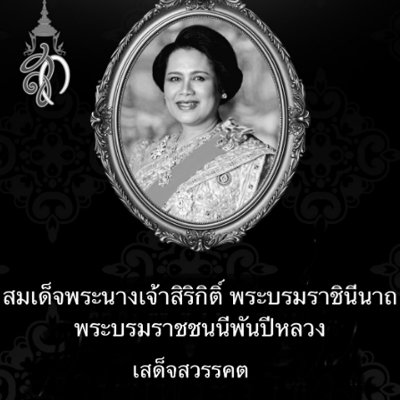
อบรม
12 years 4 months ago
12 years 4 months ago
อบรม
11 years 11 months ago
 years 11 months ago
ต้อนรับปิดเทอม อบรม "สร้าง
สื่อการเรียนการสอนบน
ารับความความรู้กันเถอะ "ใช้
Tablet" 26-27 เมษายน 2557
าน Social Network อย่างไร?
แถมฟรี แท็บเล็ต 3G หน้าจอ 7
ห้ปลอดภัย" วันที่ 7 ตุลาคม
นิ้ว หรือ Wifi หน้าจอ8 นิ้ว รุ่น
57 นี้ จำกัดที่นั่ง 45 ที่นั่ง
สุดท้าย!!!