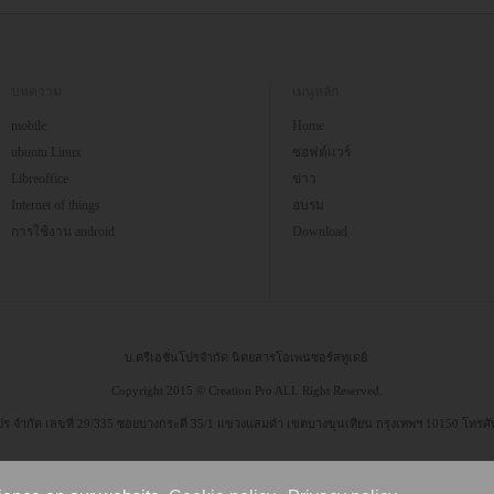
บทความ
เมนูหลัก
mobile
Home
ubuntu Linux
ซอฟต์แวร์
Libreoffice
ข่าว
Internet of things
อบรม
การใช้งาน android
Download
บ.ครีเอชั่นโปรจำกัด นิตยสารโอเพนซอร์สทูเดย์
Copyright 2015 © Creation Pro ALL Right Reserved.
 โปร จำกัด เลขที่ 29/335 ซอยบางกระดี่ 35/1 แขวงแสมดำ เขตบางขุนเทียน กรุงเทพฯ 10150 โทรศ