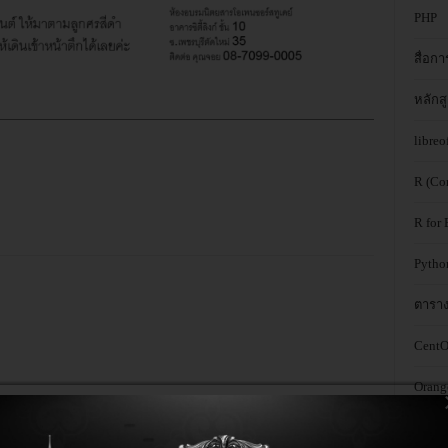
PHP
สื่อก
หลักสู
libreo
R (Co
R for 
Pytho
ตารา
CentO
Oran
อบรม