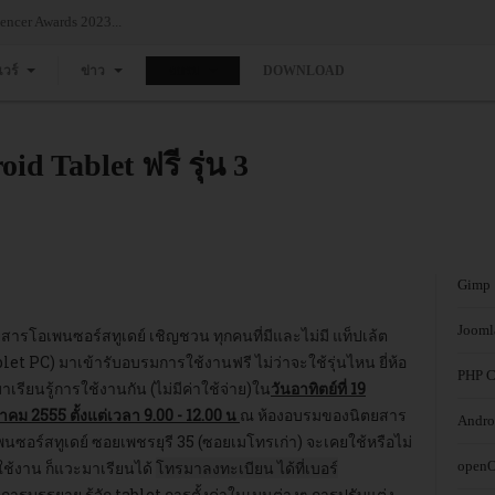
ner Management...
ขอเชิญทุกท่านร่วมงาน Thailand Influen
แวร์
ข่าว
อบรม
DOWNLOAD
 Tablet ฟรี รุ่น 3
Gimp
Jooml
ยสารโอเพนซอร์สทูเดย์ เชิญชวน
ทุกคนที่มีและไม่มี แท็ปเล้ต
blet PC)
มาเข้ารับอบรมการใช้งานฟรี ไม่ว่าจะใช้รุ่นไหน ยี่ห้อ
PHP C
าเรียนรู้การใช้งานกัน
(ไม่มีค่าใช้จ่าย)
ใน
วันอาทิตย์ที่ 19
าคม 2555 ตั้งแต่เวลา 9.00 - 12.00 น
ณ ห้องอบรมของนิตยสาร
Andro
นซอร์สทูเดย์ ซอยเพชรยุรี 35 (ซอยเมโทรเก่า) จะเคยใช้หรือไม่
ใช้งาน ก็แวะมาเรียนได้
โทรมาลงทะเบียน ได้ที่เบอร์
openO
อการบรรยาย รู้จัก tablet การตั้งค่าในเมนูต่างๆ การปรับแต่ง