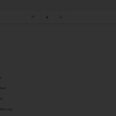
cer Awards 2023...
a
hart
id
ffice.org