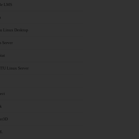
le LMS
a
u Linux Desktop
s Server
tat
U Linux Server
ect
k
er3D
QL