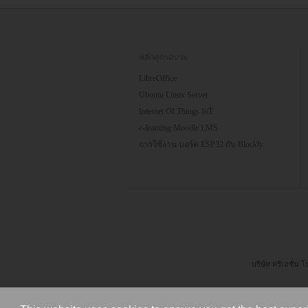
หลักสูตรอบรม
LibreOffice
Ubuntu Linux Server
Internet Of Things IoT
e-learning Moodle LMS
การใช้งาน บอร์ด ESP32 กับ Blockly
บริษัท ครีเอชั่น