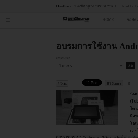
ในกลุ่ม Leaders ด้าน Vision ในรายงาน 2024 Gartner® Magic Quadrant™ for Contai
Headlines:
HOME
ซอฟต์
อบรมการใช้งาน Android
กรุณา
ให้
คะแนน
Share
0
นิต
(Ta
ใด ม
สิงห
โอเพ
เคย
0817509747 รับจำนวน 20คน เท่านั้น
หัวข้