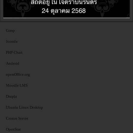
Gimp
Joomla
PHP Chart
Android
openOffice.org
Moodle LMS
Drupla
Ubuntu Linux Desktop
Centos Server
OpenStat