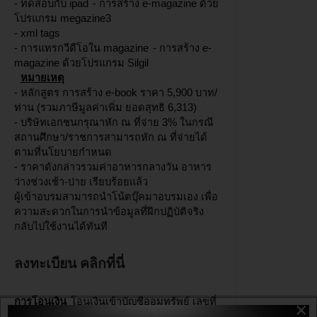
- ทดสอบกับ ipad
- การสร้าง e-magazine ด้วย
โปรแกรม megazine3
- xml tags
- การแทรกวีดีโอใน magazine
-
การสร้าง e-
magazine ด้วยโปรแกรม Silgil
หมายเหตุ
- หลักสูตร การสร้าง e-book ราคา 5,900 บาท/
ท่าน (รวมภาษีมูลค่าเพิ่ม ยอดสุทธิ 6,313)
- บริษัทเอกชนกรุณาหัก ณ ที่จ่าย 3% ในกรณี
สถานศึกษา/ราชการสามารถหัก ณ ที่จ่ายได้
ตามที่นโยบายกำหนด
- ราคาดังกล่าวรวมค่าอาหารกลางวัน อาหาร
ว่างช่วงเช้า-บ่าย เรียบร้อยแล้ว
ผู้เข้าอบรมสามารถนำโน้ตบุ๊คมาอบรมเอง เพื่อ
ความสะดวกในการนำข้อมูลที่ฝึกปฏิบัติจริง
กลับไปใช้งานได้ทันที
ลงทะเบียน คลิกที่นี่
การโอนเงิน
โอนเงินเข้าบัญชีออมทรัพย์ เลขที่
×
2342016565 ธนาคารไทยพาณิชย์