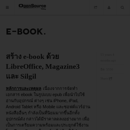
E-BOOK
HOME
ซอฟต์แวร์
ข่าว
สร้าง e-book ด้วย
15 years 4
months ago
อบรม
LibreOffice, Magazine3
ฮิต:
5550
และ Silgil
DOWNLOAD
Share
หลักการและเหตุผล
เนื่องจากการจัดทำ
เอกสาร ebook ในรูปแบบ epub เพื่อนำไปใช้
HOME
อ่านกับอุปกรณ์ ต่างๆ เช่น iPhone, iPad,
Android Tablet หรือ Mobile และซอฟต์แวร์อ่าน
หนังสืออื่นๆ กำลังเป็นที่นิยมมากขึ้นอีกทั้ง
ซอฟต์แวร์
อุปกรณ์ดัง กล่าวได้มีราคาลดลงอย่างมาก เพื่อ
เป็นการเตรียมความพร้อมและประยุกต์ใช้งาน
ข่าว