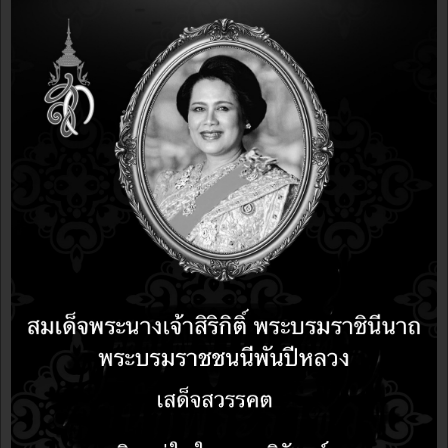
ชื่อบัญชี บริษัท ครีเอชั่น โปร จำกัด สาขาอโศก
ทาวเวอร์ส
จากนั้นส่งใบโอนเงินพร้อมใบสมัคร สแกนส่งมา
ทางอีเมล์
info@opensource2day.com
หรือส่ง
แฟกซ์มาที่ 0-2453-9628 หรือโทรมาแจ้งที่ คุณ
จอย 08-7099-0005
การเดินทางมาอบรม
ณ ห้องอบรมของนิตย
สารฯ อาคารซิตี้ลิงก์ ซอยเพชรบุรีตัดใหม่ 35
- เดินทางมาโดยรถประจำทาง สาย 38, 140,
23, 58, 11, 60, 62, 76, 99, 113, 536 ฯลฯ
- เดินทางมาจากสนามบินสุวรรณภูมิ ให้ขึ้น
รถไฟฟ้า Airport Link จากสนามบินมาลง สถานี
ราชปรารภ แล้วเดินเข้ามาที่ตึก หรือนั่งรถ
มอเตอร์ไซต์
- เดินทางโดยรถยนต์ส่วนตัว สามารถนำรถมา
จอดได้ที่ตึก โดยประทับตราจากตึกจะไม่เสีย
ค่าบริการ
รายละเอียดเพิ่มเติมติดต่อ 0-2453-9629 , 08-
6304-9545 , 08-7099-0005