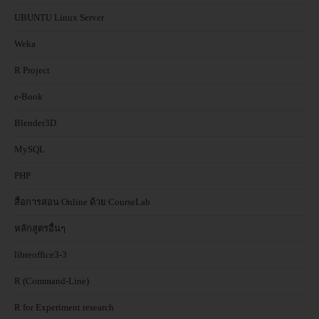
UBUNTU Linux Server
Weka
R Project
e-Book
Blender3D
MySQL
PHP
สื่อการสอน Online ด้วย CourseLab
หลักสูตรอื่นๆ
libreoffice3-3
R (Command-Line)
R for Experiment research