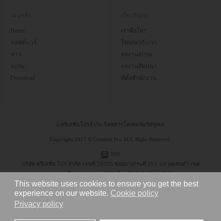
เมนูหลัก
เกี่ยวกับเรา
Home
เราคือใคร
ซอฟต์แวร์
โฆษณากับเรา
ข่าว
ผลงานอบรม
อบรม
ผลงานสัมมนา
Download
ที่ตั้งสำนักงาน
บ.ครีเอชั่นโปรจำกัด นิตยสารโอเพนซอร์สทูเดย์
Copyright 2015 © Creation Pro ALL Right Reserved.
RSS
บริษัท ครีเอชั่น โปร จำกัด เลขที่ 29/335 ซอยบางกระดี่ 35/1 แขวงแสมดำ เขต
บางขุนเทียน กรุงเทพฯ 10150 โทรศัพท์ 08-6304-9545
This website uses cookies to ensure you get the best
experience on our website.
Cookie policy
Privacy policy