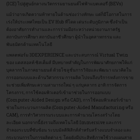
(ICE) ไปสู่ศูนย์กลางนวัตกรรมยานยนต์ไฟฟ้าแบตเตอรี่ (BEVs)
แม้ว่าอาจเกิดความท้าทายในด้านช่องว่างทักษะ แต่ก็มีโอกาสในการ
เร่งให้ประเทศไทยเป็น EV Hub ที่โดด เด่นระดับภูมิภาค ซึ่งจำเป็น
ต้องอาศัยการทำงานและการร่วมมือระหว่างหน่วยงานภาครัฐ
สถาบันการศึกษา สถาบันอาชีวศึกษา ผู้นำในอุตสาหกรรม และ
พันธมิตรด้านเทคโนโลยี
แพลตฟอร์ม 3DEXPERIENCE และประสบการณ์ Virtual Twin
ของ แดสสอลท์ ซิสเต็มส์ มีบทบาทสำคัญในการพัฒนาศักยภาพให้แก่
บุคลากรในภาคยานยนต์ ด้วยโซลูชั่นการวิจัยและพัฒนา แนวคิดใน
การออกแบบและด้านวิศวกรรม การผลิต ไปจนถึงบริการหลังการขาย
จะช่วยเพิ่มทักษะความสามารถใหม่ ๆ แก่บุคลากร อาทิ การจัดการ
โครงการ, การใช้คอมพิวเตอร์เข้ามาช่วยในการออกแบบ
(Computer-Aided Design หรือ CAD), การใช้คอมพิวเตอร์เข้ามา
ช่วยในกระบวนการผลิต (Computer-Aided Manufacturing หรือ
CAM), การทำวิศวกรรมระบบและการคำนวณโครงสร้างโดย
ละเอียด นอกจากนี้ยังรวมถึงเทคโนโลยี Immersive และการ
จำลองระบบที่ซับซ้อน ระบบมัลติฟิสิกส์สำหรับสร้างแบบจำลอง และ
กระบวนการในการผลิตต่าง ๆ โดยยังมีประสิทธิภาพใช้วางแผนสาย