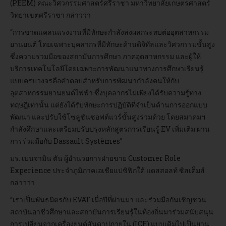
(PEEM) คณะวิศวกรรมศาสตร์ศรีราชา มหาวิทยาลัยเกษตรศาสตร์
วิทยาเขตศรีราชา กล่าวว่า
“การขาดแคลนแรงงานที่มีทักษะกำลังส่งผลกระทบต่ออุตสาหกรรม
ยานยนต์ โดยเฉพาะบุคลากรที่มีทักษะด้านดิจิทัลและวิศวกรรมขั้นสูง
ซึ่งความร่วมมือของสถาบันการศึกษา ภาคอุตสาหกรรม และผู้ให้
บริการเทคโนโลยีโดยเฉพาะการพัฒนาแนวทางการศึกษาเรียนรู้
แบบครบวงจรคือคำตอบสำหรับการพัฒนากำลังคนให้กับ
อุตสาหกรรมยานยนต์ไฟฟ้า ซึ่งบุคลากรไม่เพียงได้รับความรู้ทาง
ทฤษฎีเท่านั้น แต่ยังได้รับทักษะการปฏิบัติที่จำเป็นด้านการออกแบบ
พัฒนา และปรับใช้โซลูชันซอฟต์แวร์ขั้นสูงร่วมด้วย โดยสมาคมฯ
กำลังศึกษาและเตรียมปรับปรุงหลักสูตรการเรียนรู้ EV เพิ่มเติม ผ่าน
การร่วมมือกับ Dassault Systèmes”
มร. เบนจามิน ตัน ผู้อำนวยการฝ่ายขาย Customer Role
Experience ประจำภูมิภาคเอเชียแปซิฟิกใต้ แดสสอลท์ ซิสเต็มส์
กล่าวว่า
“เราเป็นพันธมิตรกับ EVAT เมื่อปีที่ผ่านมา และร่วมมือกันเชิญชวน
สถาบันอาชีวศึกษาและสถาบันการเรียนรู้ในท้องถิ่นมาร่วมสนับสนุน
การเปลี่ยนจากเครื่องยนต์สันดาปภายใน (ICE) แบบเดิมไปเป็นยาน