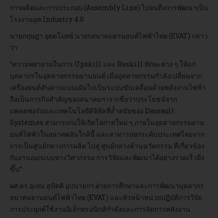
การผลิตและการประกอบ (Assembly Line) ไปจนถึงการพัฒนาเป็น
โรงงานยุค Industry 4.0
นายกฤษฎา อุตตโมทย์ นายกสมาคมยานยนต์ไฟฟ้าไทย (EVAT) กล่าว
ว่า
“ความพยายามในการ Upskill และ Reskill ทักษะต่าง ๆ ให้แก่
บุคลากรในอุตสาหกรรมยานยนต์ เมื่ออุตสาหกรรมกำลังเปลี่ยนจาก
เครื่องยนต์สันดาปแบบเดิมไปเป็นระบบขับเคลื่อนด้วยพลังงานไฟฟ้า
ถือเป็นภารกิจสำคัญของสมาคมฯ เราเชื่อว่าประโยชน์จาก
แพลตฟอร์มและเทคโนโลยีดิจิทัลที่ล้ำสมัยของ Dassault
Systèmes สามารถก่อให้เกิดโอกาสใหม่ ๆ ภายในอุตสาหกรรมยาน
ยนต์ไฟฟ้าในอนาคตอันใกล้นี้ และสามารถยกระดับประเทศไทยจาก
การเป็นศูนย์กลางการผลิต ไปสู่ ศูนย์กลางด้านนวัตกรรม ที่เกี่ยวข้อง
กับงานออกแบบทางวิศวกรรม การวิจัยและพัฒนาได้อย่างรวดเร็วยิ่ง
ขึ้น”
ผศ.ดร.อุเทน สุปัตติ อุปนายกฯ ฝ่ายการศึกษาและการพัฒนาบุคลากร
สมาคมยานยนต์ไฟฟ้าไทย (EVAT) และหัวหน้าหน่วยปฏิบัติการวิจัย
การประยุกต์ใช้งานอิเล็กทรอนิกส์กำลังและการจัดการพลังงาน