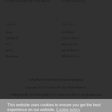
การใช้งาน บอร์ด ESP32 กับ Blockly
การใช้งาน android
เมนูหลัก
เกี่ยวกับเรา
Home
เราคือใคร
ซอฟต์แวร์
โฆษณากับเรา
ข่าว
ผลงานอบรม
อบรม
ผลงานสัมมนา
Download
ที่ตั้งสำนักงาน
บ.ครีเอชั่นโปรจำกัด นิตยสารโอเพนซอร์สทูเดย์
Copyright 2015 © Creation Pro ALL Right Reserved.
บริษัท ครีเอชั่น โปร จำกัด เลขที่ 29/335 ซอยบางกระดี่ 35/1 แขวงแสมดำ เขต
บางขุนเทียน กรุงเทพฯ 10150 โทรศัพท์ 08-6304-9545
This website uses cookies to ensure you get the best
experience on our website.
Cookie policy