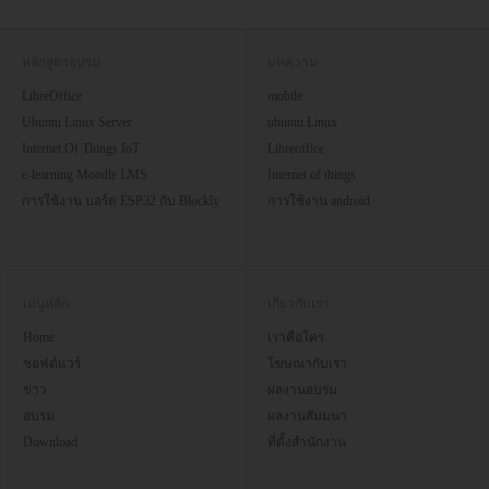
หลักสูตรอบรม
บทความ
LibreOffice
mobile
Ubuntu Linux Server
ubuntu Linux
Internet Of Things IoT
Libreoffice
e-learning Moodle LMS
Internet of things
การใช้งาน บอร์ด ESP32 กับ Blockly
การใช้งาน android
เมนูหลัก
เกี่ยวกับเรา
Home
เราคือใคร
ซอฟต์แวร์
โฆษณากับเรา
ข่าว
ผลงานอบรม
อบรม
ผลงานสัมมนา
Download
ที่ตั้งสำนักงาน