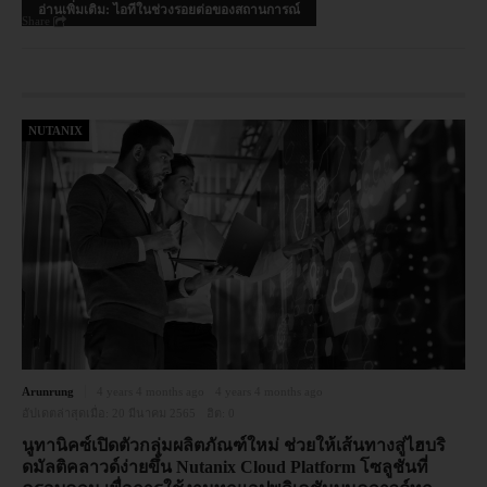
อ่านเพิ่มเติม: ไอทีในช่วงรอยต่อของสถานการณ์
Share
NUTANIX
Arunrung
4 years 4 months ago
4 years 4 months ago
อัปเดตล่าสุดเมื่อ:
20 มีนาคม 2565
ฮิต:
0
นูทานิคซ์เปิดตัวกลุ่มผลิตภัณฑ์ใหม่ ช่วยให้เส้นทางสู่ไฮบริ
ดมัลติคลาวด์ง่ายขึ้น Nutanix Cloud Platform โซลูชันที่