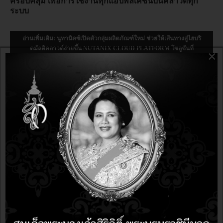
ครอบคลุม เพื่อการใช้งานทุกแอปพลิเคชันบนคลาวด์ทุก
ระบบ
อ่านเพิ่มเติม: นูทานิคซ์เปิดตัวกลุ่มผลิตภัณฑ์ใหม่ ช่วยให้เส้นทางสู่ไฮบริ
ดมัลติคลาวด์ง่ายขึ้น NUTANIX CLOUD PLATFORM โซลูชันที่
×
ครอบคลุม...
Share
NUTANIX
Arunrung
4 years 5 months ago
4 years 5 months ago
อัปเดตล่าสุดเมื่อ:
16 กุมภาพันธ์ 2565
ฮิต:
0
นูทานิคซ์ (NASDAQ: NTNX) ผู้นำด้านไฮบริด-มัลติคลาวด์
คอมพิวติ้ง เผยผลสำรวจดัชนีการใช้คลาวด์ระดับองค์กร