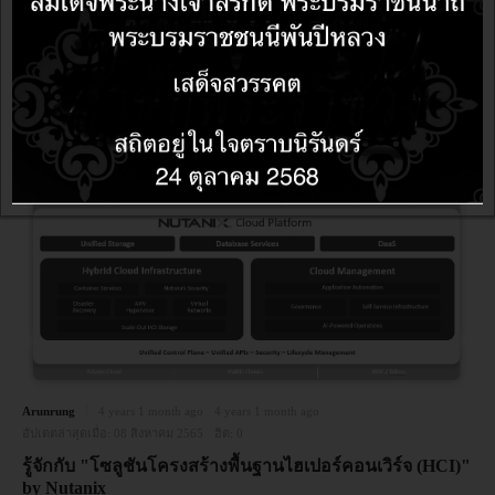
(Enterprise Cloud Index: ECI)
อ่านเพิ่มเติม: นูทานิคซ์ (NASDAQ: NTNX) ผู้นำด้านไฮบริด-มัลติคลาวด์
คอมพิวติ้ง เผยผลสำรวจดัชนีการใช้คลาวด์ระดับองค์กร (ENTERPRISE
CLOUD INDEX: ECI)
Share
NUTANIX
Arunrung
4 years 1 month ago
4 years 1 month ago
อัปเดตล่าสุดเมื่อ:
08 สิงหาคม 2565
ฮิต:
0
รู้จักกับ "โซลูชันโครงสร้างพื้นฐานไฮเปอร์คอนเวิร์จ (HCI)"
by Nutanix