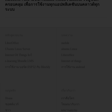
ครอบคลุม เพื่อการใช้งานทุกแอปพลิเคชันบนคลาวด์ทุก
ระบบ
หลักสูตรอบรม
บทความ
LibreOffice
mobile
Ubuntu Linux Server
ubuntu Linux
Internet Of Things IoT
Libreoffice
e-learning Moodle LMS
Internet of things
การใช้งาน บอร์ด ESP32 กับ Blockly
การใช้งาน android
เมนูหลัก
เกี่ยวกับเรา
Home
เราคือใคร
ซอฟต์แวร์
โฆษณากับเรา
ข่าว
ผลงานอบรม