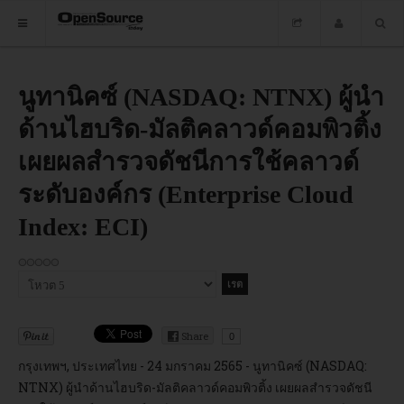
HOME
นูทานิคซ์ (NASDAQ: NTNX) ผู้นำ
ด้านไฮบริด-มัลติคลาวด์คอมพิวติ้ง
ซอฟต์แวร์
เผยผลสำรวจดัชนีการใช้คลาวด์
ข่าว
ระดับองค์กร (Enterprise Cloud
อบรม
Index: ECI)
DOWNLOAD
กรุณา
ให้
HOME
คะแนน
Share
0
ซอฟต์แวร์
กรุงเทพฯ, ประเทศไทย - 24 มกราคม 2565 - นูทานิคซ์ (NASDAQ:
NTNX) ผู้นำด้านไฮบริด-มัลติคลาวด์คอมพิวติ้ง เผยผลสำรวจดัชนี
ข่าว