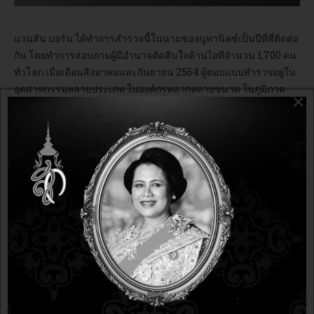
แวนสัน บอร์น ได้ทำการสำรวจนี้ในนามของนูทานิคซ์เป็นปีที่สี่ติดต่อ
กัน โดยทำการสอบถามผู้มีอำนาจตัดสินใจด้านไอทีจำนวน 1,700 คน
ทั่วโลก เมื่อเดือนสิงหาคมและกันยายน 2564 ผู้ตอบแบบสำรวจอยู่ใน
อุตสาหกรรมหลายประเภท ในองค์กรหลากหลายขนาด ในภูมิภาค
×
อเมริกา, ยุโรป, ตะวันออกกลาง, แอฟริกา, เอเชียแปซิฟิกและญี่ปุ่น
ท่านสามารถดาวน์โหลดรายงานดัชนีการใช้คลาวด์ระดับองค์กร
ฉบับเต็มของนูทานิคซ์
ได้ที่นี่
เกี่ยวกับนูทานิคซ์
นูทานิคซ์เป็นผู้นำระดับโลกด้านซอฟต์แวร์คลาวด์ และเป็นหนึ่งในผู้
บุกเบิกโซลูชันโครงสร้างพื้นฐานแบบไฮเปอร์คอนเวิร์จ ให้บริการ
ระบบคลาวด์ที่เสมือนไร้ตัวตน ช่วยให้ลูกค้าไม่ต้องกังวลและให้ความ
สำคัญกับงานที่สร้างผลลัพธ์ทางธุรกิจได้มากขึ้น องค์กรทั่วโลกใช้
ซอฟต์แวร์ของนูทานิคซ์เพื่อใช้ประโยชน์จากแพลตฟอร์มเพียง
แพลตฟอร์มเดียวที่สามารถบริหารจัดการ แอปพลิเคชันใดก็ได้ไม่ว่า
แอปพลิเคชันนั้นจะติดตั้งใช้งาน ณ ที่ใดก็ตาม ในสภาพแวดล้อมไฮ
บริด มัลติคลาวด์ขององค์กร