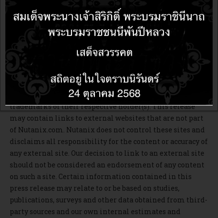
ศึกษาข้อมูลเพิ่มเติมได้ที่ www.nutanix.com หรือติดตามนูทานิคซ์
ทางทวิตเตอร์ @nutanix
© 2022 Nutanix, Inc. All rights reserved. Nutanix, the
Nutanix logo, and all Nutanix product and service names
mentioned herein are registered trademarks or
trademarks of Nutanix, Inc. in the United States and
other countries. Other brand names mentioned herein
are for identification purposes only and may be the
trademarks of their respective holder(s). This release
may contain links to external websites that are not part
of Nutanix.com. Nutanix does not control these sites and
disclaims all responsibility for the content or accuracy of
any external site. Our decision to link to an external site
should not be considered an endorsement of any content
on such a site. Certain information contained in this
press release may relate to or be based on studies,
publications, surveys and other data obtained from third-
party sources and our own internal estimates and