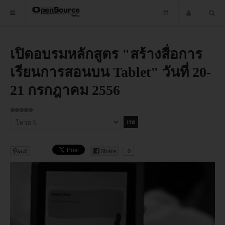
HOME
เปิดอบรมหลักสูตร "สร้างสื่อการ
เรียนการสอนบน Tablet" วันที่ 20-
ซอฟต์แวร์
21 กรกฎาคม 2556
ข่าว
ให้
อบรม
เรต
กรุณา
สมาชิก:
ให้
5
/
5
DOWNLOAD
คะแนน
Share
0
HOME
ซอฟต์แวร์
ข่าว