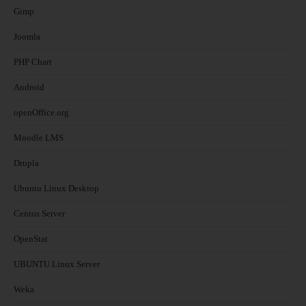
Gimp
Joomla
PHP Chart
Android
openOffice.org
Moodle LMS
Drupla
Ubuntu Linux Desktop
Centos Server
OpenStat
UBUNTU Linux Server
Weka