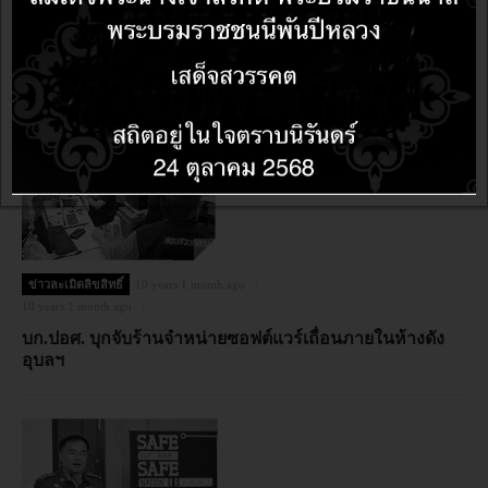
"มาใช้โอเพนซอร์ส OpenSource กันเถอะ" BSA ประกาศ
เพิ่มเงินรางวัลแจ้งเบาะแสการละเมิดลิขสิทธิ์ซอฟต์แวร์ใน
องค์กรธุรกิจขึ้น 4 เท่าเป็น 1 ล้านบาท
ข่าวละเมิดลิขสิทธิ์
10 years 1 month ago
10 years 1 month ago
บก.ปอศ. บุกจับร้านจำหน่ายซอฟต์แวร์เถื่อนภายในห้างดัง
อุบลฯ