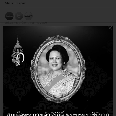
Share this post
อัปเดตล่าสุดเมื่อ:
10 ตุลาคม 2559
×
Libreoffice
bsa
opensource,
openoffice
Freedom,
Software,
YOU MAY ALSO LIKE:
ข่าวละเมิดลิขสิทธิ์
9 years 11 months ago
9 years 11 months ago