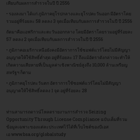
เทียบกับผลการสำรวจในปี ปี 2556
• รองลงมา ได้แก่ ภูมิภาคยุโรปกลางและยุโรปตะวันออก มีอัตราโดย
รวมอยู่ที่ร้อยละ 58 ลดลง 3 จุดเมื่อเทียบกับผลการสำรวจในปี ปี 2556
ถัดมาคือแอฟริกาและตะวันออกกลาง โดยมีอัตราโดยรวมอยู่ที่ร้อยละ
57 ลดลง 2 จุดเมื่อเทียบกับผลการสำรวจในปี ปี 2556
• ภูมิภาคอเมริกาเหนือยังคงมีอัตราการใช้ซอฟต์แวร์โดยไม่มีสัญญา
อนุญาตให้ใช้สิทธิ์ต่ำสุด อยู่ที่ร้อยละ 17 ถึงแม้อัตราดังกล่าวจะทำให้
เกิดความเสียหายที่เป็นมูลค่าเชิงพาณิชย์สูงถึง 10,000 ล้านเหรียญ
สหรัฐฯ ก็ตาม
• ภูมิภาคยุโรปตะวันตก อัตราการใช้ซอฟต์แวร์โดยไม่มีสัญญา
อนุญาตให้ใช้สิทธิ์ลดลง 1 จุด อยู่ที่ร้อยละ 28
ท่านสามารถดาวน์โหลดรายงานการสำรวจ Seizing
Opportunity Through License Compliance ฉบับเต็มที่รวม
ข้อมูลเฉพาะของแต่ละประเทศไว้ได้ที่เว็บไซต์ของบีเอส
เอ
www.bsa.org/globalstudy