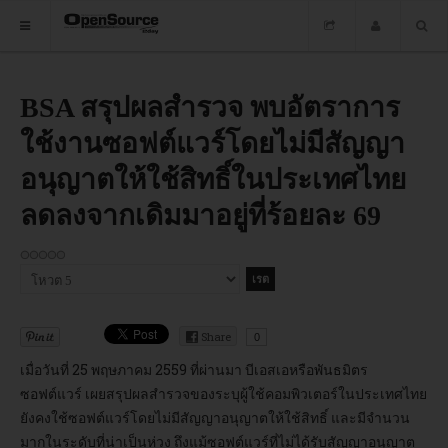
HOME
BSA สรุปผลสำรวจ พบอัตราการ
ใช้งานซอฟต์แวร์โดยไม่มีสัญญา
ซอฟต์แวร์
อนุญาตให้ใช้สิทธิ์ในประเทศไทย
ข่าว
ลดลงจากเดิมมาอยู่ที่ร้อยละ 69
อบรม
DOWNLOAD
กรุณา
ให้
คะแนน
Share
0
HOME
เมื่อวันที่ 25 พฤษภาคม 2559 ที่ผ่านมา บีเอสเอหรือพันธมิตร
ซอฟต์แวร์
ซอฟต์แวร์ เผยสรุปผลสำรวจของระบุผู้ใช้คอมพิวเตอร์ในประเทศไทย
ยังคงใช้ซอฟต์แวร์โดยไม่มีสัญญาอนุญาตให้ใช้สิทธิ์ และมีจำนวน
มากในระดับที่น่าเป็นห่วง ถึงแม้ซอฟต์แวร์ที่ไม่ได้รับสัญญาอนุญาต
ข่าว