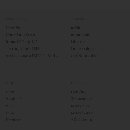
หลักสูตรอบรม
บทความ
LibreOffice
mobile
Ubuntu Linux Server
ubuntu Linux
Internet Of Things IoT
Libreoffice
e-learning Moodle LMS
Internet of things
การใช้งาน บอร์ด ESP32 กับ Blockly
การใช้งาน android
เมนูหลัก
เกี่ยวกับเรา
Home
เราคือใคร
ซอฟต์แวร์
โฆษณากับเรา
ข่าว
ผลงานอบรม
อบรม
ผลงานสัมมนา
Download
ที่ตั้งสำนักงาน