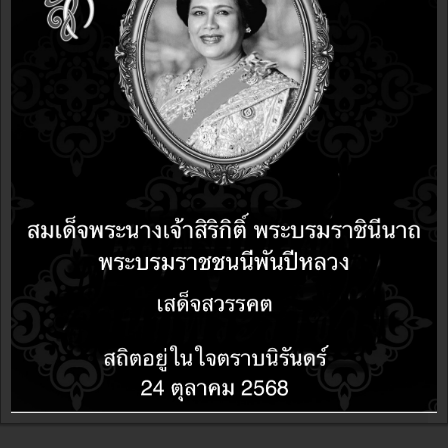
บก.ปอศ. บุกจับร้านจำหน่ายซอฟต์แวร์
เถื่อนภายในห้างดังอุบลฯ
อบรม LibreOffice ทดแทนซอฟต์แวร์เชิง
พาณิชย์ สำนักงานสถิติแห่งชาติ
โอเพนซอร์สทูเดย์ OpenSource2day ขอ
เชิญทุกท่านร่วมงาน Document Freedom
Day 2017 Seminar & Workshop
LibreOffice 5.3 วันที่ 30 มีนาคม 2560 นี้