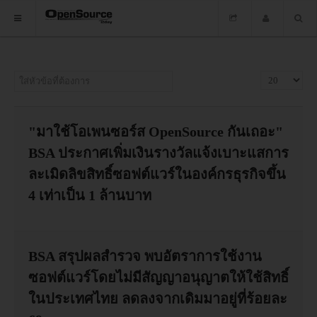
HOME
ใส่หัวข้อที่ต้องการ
แสดง #
ซอฟต์แวร์
ข่าว
"มาใช้โอเพนซอร์ส OpenSource กันเถอะ"
BSA ประกาศเพิ่มเงินรางวัลแจ้งเบาะแสการ
อบรม
ละเมิดลิขสิทธิ์ซอฟต์แวร์ในองค์กรธุรกิจขึ้น
DOWNLOAD
4 เท่าเป็น 1 ล้านบาท
HOME
BSA สรุปผลสำรวจ พบอัตราการใช้งาน
ซอฟต์แวร์โดยไม่มีสัญญาอนุญาตให้ใช้สิทธิ์
ซอฟต์แวร์
ในประเทศไทย ลดลงจากเดิมมาอยู่ที่ร้อยละ
ข่าว