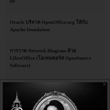
69
อบรม
Oracle บริจาค OpenOffice.org ให้กับ
DOWNLOAD
Apache foundation
การวาด Network Diagram ด้วย
LibreOffice (โอเพนซอร์ส OpenSource
Software)
×
ขอเชิญทุกท่านร่วมงาน Document
Freedom Day 2019 วันศุกร์ที่ 22 มีนาคม
2562