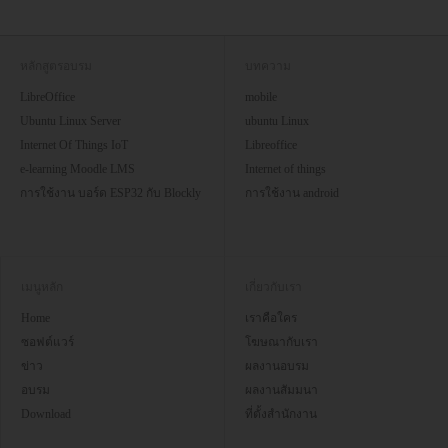
หลักสูตรอบรม
บทความ
LibreOffice
mobile
Ubuntu Linux Server
ubuntu Linux
Internet Of Things IoT
Libreoffice
e-learning Moodle LMS
Internet of things
การใช้งาน บอร์ด ESP32 กับ Blockly
การใช้งาน android
เมนูหลัก
เกี่ยวกับเรา
Home
เราคือใคร
ซอฟต์แวร์
โฆษณากับเรา
ข่าว
ผลงานอบรม
อบรม
ผลงานสัมมนา
Download
ที่ตั้งสำนักงาน