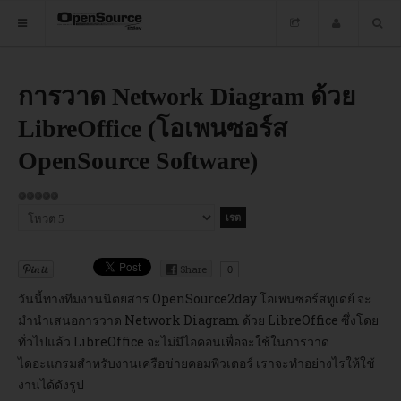
HOME
การวาด Network Diagram ด้วย
LibreOffice (โอเพนซอร์ส
ซอฟต์แวร์
OpenSource Software)
ข่าว
ให้
อบรม
เรต
กรุณา
สมาชิก:
ให้
5
/
5
DOWNLOAD
คะแนน
Share
0
วันนี้ทางทีมงานนิตยสาร OpenSource2day โอเพนซอร์สทูเดย์ จะ
HOME
มำนำเสนอการวาด Network Diagram ด้วย LibreOffice ซึ่งโดย
ทั่วไปแล้ว LibreOffice จะไม่มีไอคอนเพื่อจะใช้ในการวาด
ซอฟต์แวร์
ไดอะแกรมสำหรับงานเครือข่ายคอมพิวเตอร์ เราจะทำอย่างไรให้ใช้
งานได้ดังรูป
ข่าว