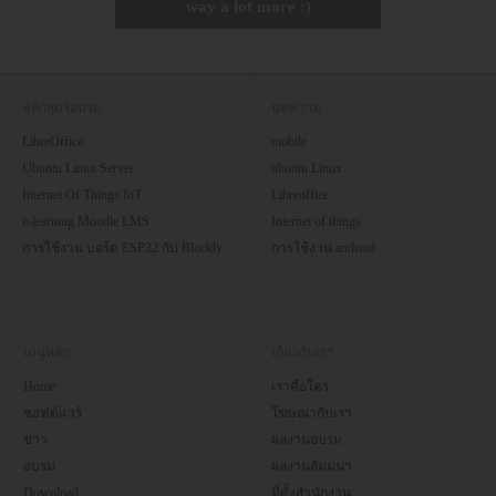
way a lot more :)
หลักสูตรอบรม
บทความ
LibreOffice
mobile
Ubuntu Linux Server
ubuntu Linux
Internet Of Things IoT
Libreoffice
e-learning Moodle LMS
Internet of things
การใช้งาน บอร์ด ESP32 กับ Blockly
การใช้งาน android
เมนูหลัก
เกี่ยวกับเรา
Home
เราคือใคร
ซอฟต์แวร์
โฆษณากับเรา
ข่าว
ผลงานอบรม
อบรม
ผลงานสัมมนา
Download
ที่ตั้งสำนักงาน