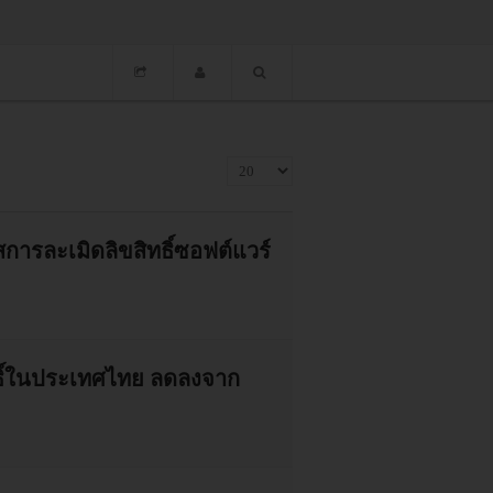
แสดง #
ารละเมิดลิขสิทธิ์ซอฟต์แวร์
ธิ์ในประเทศไทย ลดลงจาก