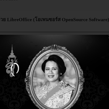
วย LibreOffice (โอเพนซอร์ส OpenSource Software
ent Freedom Day 2019 วันศุกร์ที่ 22 มีนาคม 2562
ย หลักสูตร LibreOffice สำหรับรัฐวิสาหกิจและองค์กา
ay ด้วยโปรโมชั่น อบรม LibreOffice เพื่อทดแทน Mic