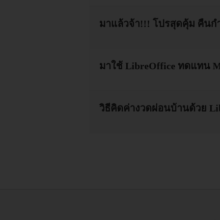
มาแล้วจ้า!!! โปรสุดคุ้ม คืนก
มาใช้ LibreOffice ทดแทน Mic
วิธีคิดค่างวดผ่อนบ้านด้วย L