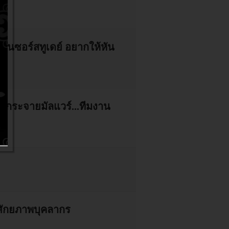
เพนซอร์สทูเดย์ อยากให้หัน
่กระจายมัลแวร์...ทีมงาน
มศักยภาพบุคลากร