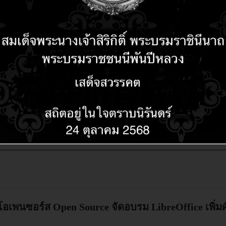
อฟต์แวร์เถื่อนภายในห้างดังอุบลฯ
กุมองค์กรธุรกิจละเมิดลิขสิทธิ์ซอฟต์แวร์...ทีมงานโอ
ce
่านแฮปปี้แลนด์ จำหน่ายซอฟต์แวร์ผิดกฎหมายและแพร
อยากให้หันมาใช้โอเพนซอร์ส OpenSource
อเพนซอร์ส Open Source จัดอบรม LibreOffice เพิ่