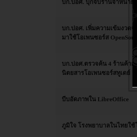
บก.ปอศ. บุกจับร้านจำหน่ายซ
บก.ปอศ. เพิ่มความเข้มงวดจับ
มาใช้โอเพนซอร์ส OpenSour
บก.ปอศ.ตรวจค้น 4 ร้านค้าย
นิตยสารโอเพนซอร์สทูเดย์ 
บีบอัดภาพใน LibreOffice
ภูมิใจ โรงพยาบาลในไทยใช้โ