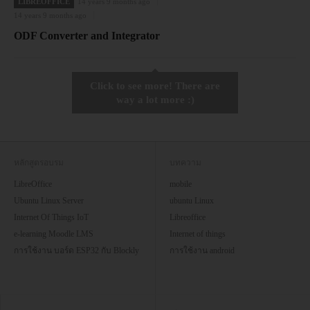
LIBREOFFICE
14 years 9 months ago
14 years 9 months ago
ODF Converter and Integrator
Click to see more! There are
way a lot more :)
หลักสูตรอบรม
บทความ
LibreOffice
mobile
Ubuntu Linux Server
ubuntu Linux
Internet Of Things IoT
Libreoffice
e-learning Moodle LMS
Internet of things
การใช้งาน บอร์ด ESP32 กับ Blockly
การใช้งาน android