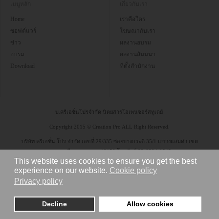
เมนูหลัก
เกี่ยวกับเรา
Home
เราคือใคร
ซอฟต์แวร์
โฆษณากับเรา
ข่าว
ผลงานอบรม
อบรม
ผลงานสัมมนา
Download
ที่ตั้งสำนักงาน
บ.ครีเอชั่นโปรจำกัด นิตยสารโอเพนซอร์สทูเดย์
Copyright 2015 © Creation Pro ALL Right Reserved.
บริษัท ครีเอชั่น โปร จำกัด เลขที่ 29/335 ซอยบางกระดี่ 35/1 แขวงแสมดำ เขต
บางขุนเทียน กรุงเทพฯ 10150 โทรศัพท์ 08-6304-9545
This website uses cookies to ensure you get the best
experience on our website.
Cookie policy
Privacy policy
Decline
Allow cookies