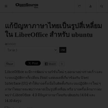
HOME
แก้ปัญหาภาษาไทยเป็นรูปสี่เหลี่ยม
ใน LibreOffice สำหรับ ubuntu
ซอฟต์แวร์
ข่าว
ให้
เรต
กรุณา
อบรม
สมาชิก:
ให้
1
/
5
คะแนน
DOWNLOAD
Share
0
LibreOffice จะมีการพัฒนาเวอร์ชั่นใหม่ ๆ ออกมาอย่างรวดเร็ว และ
ระบบปฏิบัติการก็เปลี่ยน Font แสดงผลที่เกี่ยวข้องกับ User
HOME
Interface (UI) ทำให้บางครั้งเมื่อไปติดตั้งกับระบบปฏิบัติการใหม่ ๆ
ภาษาไทยอาจจะพบว่ากลายเป็นรูปสี่เหลี่ยม หรือ บางครั้งเล็กมาก ผม
ซอฟต์แวร์
พบว่าLibreOfice 4.3 มีปัญหาภาษาไทยกับ ubuntu 14.04 และ
14.10 ดังรูป
ข่าว