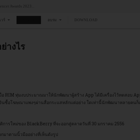
ncer Awards 2023...
แวร์
ข่าว
อบรม
DOWNLOAD
อย่างไร
ื่อ RIM ทุ่มงบประมาณมาให้นักพัฒนาผู้สร้าง App ได้มีเครื่องไว้ทดสอบ App
เงินซื้อโฆษณาแพงๆผ่านสื่อกระแสหลักแต่อย่าง ใดเท่านี้นักพัฒนาหลายคนก
ติการใหม่ของ BlackBerry ที่จะออกสู่ตลาดวันที่ 30 มกราคม 2556
ตามนิ้วมืออย่างที่เห็นดังรูป