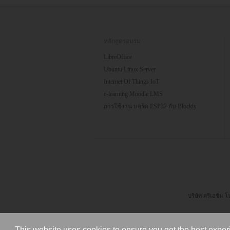
หลักสูตรอบรม
LibreOffice
Ubuntu Linux Server
Internet Of Things IoT
e-learning Moodle LMS
การใช้งาน บอร์ด ESP32 กับ Blockly
บริษัท ครีเอชั่น
This website uses cookies to ensure you get the best exper