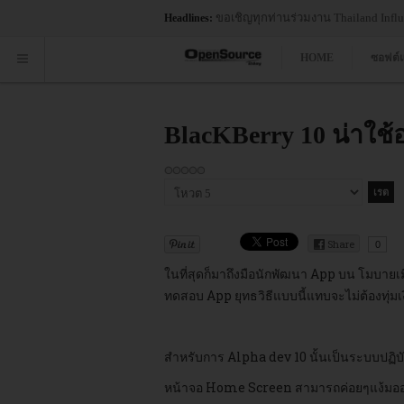
ขอเชิญทุกท่านร่วมงาน Thailand Influe
Headlines:
HOME
ซอฟต์
BlacKBerry 10 น่าใช้
กรุณา
ให้
คะแนน
Share
0
ในที่สุดก็มาถึงมือนักพัฒนา App บน โมบายเม
ทดสอบ App ยุทธวิธีแบบนี้แทบจะไม่ต้องทุ่ม
สำหรับการ Alpha dev 10 นั้นเป็นระบบปฏิบั
หน้าจอ Home Screen สามารถค่อยๆแง้มออกมา