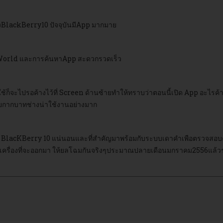
BlackBerry10 ปัจจุบันมีApp มากมาย
World และการค้นหาApp สะดวกรวดเร็ว
ช้ก็จะไปรอค้างไว้ที่ Screen ด้านซ้ายทำให้ทราบว่าตอนนี้เปิด App อะไรค้
มายกากบาทช่างน่าใช้งานอย่างมาก
 BlacKBerry 10 แน่นอนและที่สำคัญมาพร้อมกับระบบเดาคำเพือตรวจสอบคำ
งรอเครื่องที่จะออกมา ให้ยลโฉมกันจริงๆประมาณปลายเดือนมกราคม2556แล้