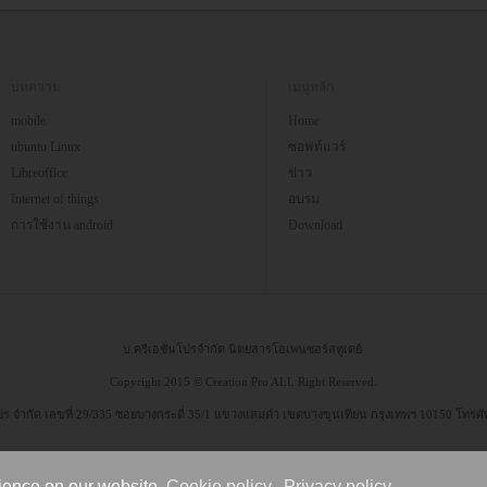
บทความ
เมนูหลัก
mobile
Home
ubuntu Linux
ซอฟต์แวร์
Libreoffice
ข่าว
Internet of things
อบรม
การใช้งาน android
Download
บ.ครีเอชั่นโปรจำกัด นิตยสารโอเพนซอร์สทูเดย์
Copyright 2015 © Creation Pro ALL Right Reserved.
 โปร จำกัด เลขที่ 29/335 ซอยบางกระดี่ 35/1 แขวงแสมดำ เขตบางขุนเทียน กรุงเทพฯ 10150 โทรศ
ience on our website.
Cookie policy
Privacy policy