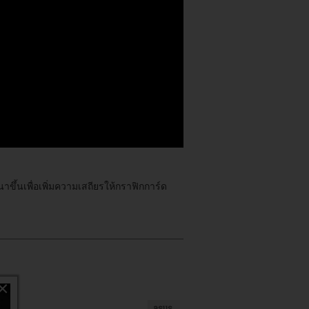
ขึ้นเพื่อเพิ่มความเสถียรให้กราฟิกการ์ด
×
asus,