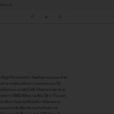
้คลาวด์...
เชื่อถูกใจเกมเมอร์ฮาร์คอร์อย่างแน่นอน ด้วย
งยังสามารถสับเปลี่ยนการแสดงผลแบบ 3D
์คล็อก และแรงดันไฟฟ้าได้อย่างง่ายดาย เอ
่าสุดจาก AMD ที่มีขนาดเพียง 28 นาโนเมตร
ราฟิกการ์ดทุกรุ่นที่เคยมีมา พร้อมหน่วย
งผลกราฟิกที่คมชัด สมจริงในทุกราย
ได้รวดเร็วยิ่งขึ้น และด้วย GPU Tweak