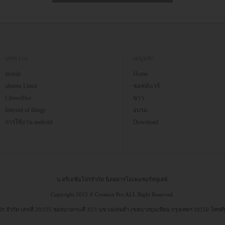
บทความ
เมนูหลัก
mobile
Home
ubuntu Linux
ซอฟต์แวร์
Libreoffice
ข่าว
Internet of things
อบรม
การใช้งาน android
Download
บ.ครีเอชั่นโปรจำกัด นิตยสารโอเพนซอร์สทูเดย์
Copyright 2015 © Creation Pro ALL Right Reserved.
 โปร จำกัด เลขที่ 29/335 ซอยบางกระดี่ 35/1 แขวงแสมดำ เขตบางขุนเทียน กรุงเทพฯ 10150 โทรศ