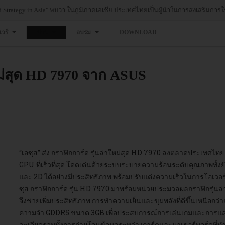
Strategy in Asia" พบว่า ในภูมิภาคเอเชีย ประเทศไทยเป็นผู้นำในการส่งเสริมการใช
แวร์
ข่าว
อบรม
DOWNLOAD
หม่สุด HD 7970 จาก ASUS
“เอซุส” ส่ง กราฟิกการ์ด รุ่นล่าใหม่สุด HD 7970 ลงตลาดประเทศไทย 
GPU ที่เร็วที่สุด โดดเด่นด้วยระบบระบายความร้อนระดับคุณภาพทั้
และ 2D ได้อย่างมีประสิทธิภาพ พร้อมปรับแต่งความเร็วในการโอเวอร
ซุส กราฟิกการ์ด รุ่น HD 7970 มาพร้อมหน่วยประมวลผลกราฟิกรุ่นล
จึงช่วยเพิ่มประสิทธิภาพ การทำความเย็นและขุมพลังที่ดีขึ้นเหนือกว่าก
ความจำ GDDR5 ขนาด 3GB เพื่อประสบการณ์การเล่นเกมและการแสด
ละเอียดรวมทั้งการถ่ายโอนข้อมูลระหว่างการ์ดและมาเธอร์บอร์ดที่ทำ