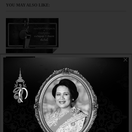
YOU MAY ALSO LIKE:
×
ข่าวละเมิดลิขสิทธิ์
9 years 11 months ago
9 years 11 months ago
"มาใช้โอเพนซอร์ส OpenSource กันเถอะ" BSA ประกาศ
เพิ่มเงินรางวัลแจ้งเบาะแสการละเมิดลิขสิทธิ์ซอฟต์แวร์ใน
องค์กรธุรกิจขึ้น 4 เท่าเป็น 1 ล้านบาท