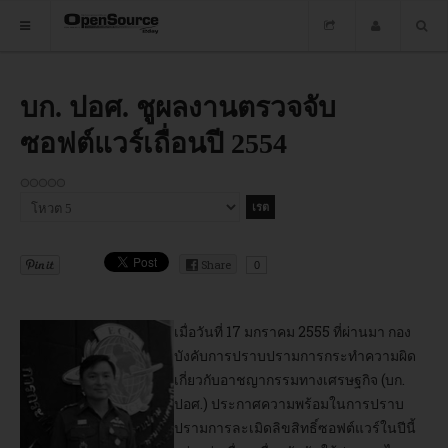
HOME
บก. ปอศ. ชูผลงานตรวจจับ
ซอฟต์แวร์เถื่อนปี 2554
ซอฟต์แวร์
ข่าว
กรุณา
อบรม
ให้
คะแนน
DOWNLOAD
Share
0
เมื่อวันที่ 17 มกราคม 2555 ที่ผ่านมา กอง
HOME
บังคับการปราบปรามการกระทำความผิด
เกี่ยวกับอาชญากรรมทางเศรษฐกิจ (บก.
ซอฟต์แวร์
ปอศ.) ประกาศความพร้อมในการปราบ
ปรามการละเมิดลิขสิทธิ์ซอฟต์แวร์ในปีนี้
ข่าว