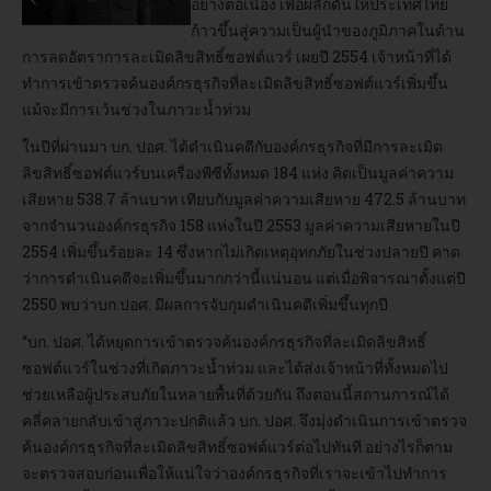
อย่างต่อเนื่อง เพื่อผลักดันให้ประเทศไทย
ก้าวขึ้นสู่ความเป็นผู้นำของภูมิภาคในด้าน
อบรม
การลดอัตราการละเมิดลิขสิทธิ์ซอฟต์แวร์ เผยปี 2554 เจ้าหน้าที่ได้
ทำการเข้าตรวจค้นองค์กรธุรกิจที่ละเมิดลิขสิทธิ์ซอฟต์แวร์เพิ่มขึ้น
DOWNLOAD
แม้จะมีการเว้นช่วงในภาวะน้ำท่วม
ในปีที่ผ่านมา บก. ปอศ. ได้ดำเนินคดีกับองค์กรธุรกิจที่มีการละเมิด
ลิขสิทธิ์ซอฟต์แวร์บนเครื่องพีซีทั้งหมด 184 แห่ง คิดเป็นมูลค่าความ
เสียหาย 538.7 ล้านบาท เทียบกับมูลค่าความเสียหาย 472.5 ล้านบาท
จากจำนวนองค์กรธุรกิจ 158 แห่งในปี 2553 มูลค่าความเสียหายในปี
2554 เพิ่มขึ้นร้อยละ 14 ซึ่งหากไม่เกิดเหตุอุทกภัยในช่วงปลายปี คาด
ว่าการดำเนินคดีจะเพิ่มขึ้นมากกว่านี้แน่นอน แต่เมื่อพิจารณาตั้งแต่ปี
2550 พบว่าบก.ปอศ. มีผลการจับกุมดำเนินคดีเพิ่มขึ้นทุกปี
“บก. ปอศ. ได้หยุดการเข้าตรวจค้นองค์กรธุรกิจที่ละเมิดลิขสิทธิ์
ซอฟต์แวร์ในช่วงที่เกิดภาวะน้ำท่วม และได้ส่งเจ้าหน้าที่ทั้งหมดไป
ช่วยเหลือผู้ประสบภัยในหลายพื้นที่ด้วยกัน ถึงตอนนี้สถานการณ์ได้
คลี่คลายกลับเข้าสู่ภาวะปกติแล้ว บก. ปอศ. จึงมุ่งดำเนินการเข้าตรวจ
ค้นองค์กรธุรกิจที่ละเมิดลิขสิทธิ์ซอฟต์แวร์ต่อไปทันที อย่างไรก็ตาม
จะตรวจสอบก่อนเพื่อให้แน่ใจว่าองค์กรธุรกิจที่เราจะเข้าไปทำการ