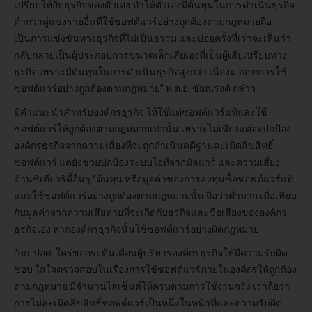
เปรียบให้กับธุรกิจของตัวเอง ทำให้ตัวเองมีต้นทุนในการดำเนินธุรกิจ
ต่ำกว่าคู่แข่งรายอื่นที่ใช้ซอฟต์แวร์อย่างถูกต้องตามกฎหมายถือ
เป็นการแข่งขันทางธุรกิจที่ไม่เป็นธรรม และบ่อยครั้งที่เราจะเห็นว่า
กลับกลายเป็นผู้ประกอบการขนาดเล็กเสียเองที่เป็นผู้เสียเปรียบทาง
ธุรกิจ เพราะมีต้นทุนในการดำเนินธุรกิจสูงกว่า เนื่องมาจากการใช้
ซอฟต์แวร์อย่างถูกต้องตามกฎหมาย” พ.ต.อ. ชัยณรงค์ กล่าว
มีคำแนะนำสำหรับองค์กรธุรกิจ ให้ใช้แต่ซอฟต์แวร์แท้และใช้
ซอฟต์แวร์ให้ถูกต้องตามกฎหมายเท่านั้น เพราะไม่เพียงแต่จะปกป้อง
องค์กรธุรกิจจากความเสี่ยงที่จะถูกดำเนินคดีฐานละเมิดลิขสิทธิ์
ซอฟต์แวร์ แต่ยังช่วยปกป้องระบบไอทีจากมัลแวร์ และความเสี่ยง
ด้านซิเคียวริตี้อื่นๆ “ต้นทุน หรือมูลค่าของการลงทุนซื้อซอฟต์แวร์แท้
และใช้ซอฟต์แวร์อย่างถูกต้องตามกฎหมายนั้น ถือว่าต่ำมาก เมื่อเทียบ
กับมูลค่าจากความเสียหายที่จะเกิดกับธุรกิจและชื่อเสียงขององค์กร
ธุรกิจเอง หากองค์กรธุรกิจนั้นใช้ซอฟต์แวร์อย่างผิดกฎหมาย
“บก. ปอศ. ใคร่ขอกระตุ้นเตือนผู้บริหารองค์กรธุรกิจให้มีความรับผิด
ชอบ ใส่ใจตรวจสอบในเรื่องการใช้ซอฟต์แวร์ภายในองค์กรให้ถูกต้อง
ตามกฎหมาย มีจำนวนไลเซ็นต์ให้ครบตามการใช้งานจริง เราถือว่า
การไม่ละเมิดลิขสิทธิ์ซอฟต์แวร์เป็นหนึ่งในหน้าที่และความรับผิด