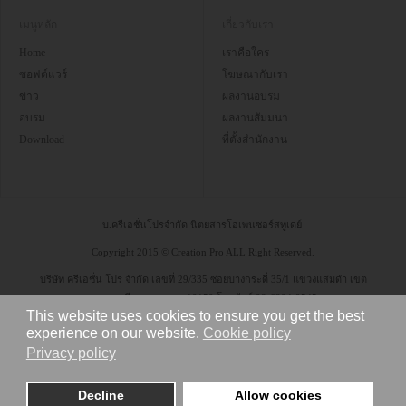
เมนูหลัก
เกี่ยวกับเรา
Home
เราคือใคร
ซอฟต์แวร์
โฆษณากับเรา
ข่าว
ผลงานอบรม
อบรม
ผลงานสัมมนา
Download
ที่ตั้งสำนักงาน
บ.ครีเอชั่นโปรจำกัด นิตยสารโอเพนซอร์สทูเดย์
Copyright 2015 © Creation Pro ALL Right Reserved.
บริษัท ครีเอชั่น โปร จำกัด เลขที่ 29/335 ซอยบางกระดี่ 35/1 แขวงแสมดำ เขต
บางขุนเทียน กรุงเทพฯ 10150 โทรศัพท์ 08-6304-9545
This website uses cookies to ensure you get the best
experience on our website.
Cookie policy
Privacy policy
Decline
Allow cookies