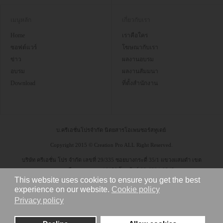
เมนูหลัก
เกี่ยวกับเรา
Home
เราคือใคร
ซอฟต์แวร์
โฆษณากับเรา
ข่าว
ผลงานอบรม
อบรม
ผลงานสัมมนา
Download
ที่ตั้งสำนักงาน
บ.ครีเอชั่นโปรจำกัด นิตยสารโอเพนซอร์สทูเดย์
Copyright 2015 © Creation Pro ALL Right Reserved.
บริษัท ครีเอชั่น โปร จำกัด เลขที่ 29/335 ซอยบางกระดี่ 35/1 แขวงแสมดำ เขต
บางขุนเทียน กรุงเทพฯ 10150 โทรศัพท์ 08-6304-9545
This website uses cookies to ensure you get the best
experience on our website.
Cookie policy
Privacy policy