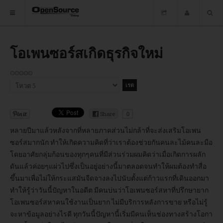
HOME
โอเพนซอร์สเกิดธุรกิจใหม่
ซอฟต์แวร์
กรุณา
ข่าว
ให้
คะแนน
อบรม
Share
0
DOWNLOAD
หลายปีมาแล้วหลังจากที่หลายภาคส่วนไม่กล้าที่จะส่งเสริมโอเพน
ซอร์สมากนัก ทำให้เกิดความคิดที่ว่าเราต้องช่วยกันคนละไม้คนละมือ
โดยอาศัยกลุ่มก้อนของทุกๆคนที่มีส่วนร่วมผมคิดว่าเมื่อเกิดการผลัก
ดันแล้วค่อยๆแผ่วไปซึ่งเป็นอยู่อย่างนี้มาตลอดจนทำให้ผมต้องทำสื่อ
HOME
ขึ้นมาเพื่อไม่ให้กระแสมันจืดจางลงไปนับตั้งแต่ก้าวแรกที่เดินออกมา
ทำให้รู้ว่าวันนี้ปัญหาในอดีต มีคนบ่นว่าโอเพนซอร์สหาที่ปรึกษายาก
ซอฟต์แวร์
โอเพนซอร์สหาคนใช้งานเป็นยาก ไม่มีบริการหลังการขาย หรือไม่รู้
จะหาข้อมูลอย่างไรดี ทุกวันนี้ปัญหานี้เริ่มมีคนเห็นช่องทางสร้างโอกา
ข่าว