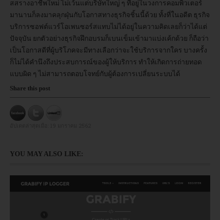
สสรา้งอาชีพใหม่ ไม่เว้นแต่บริษัทใหญ่ ๆ ที่อยู่ในวงการคอมพิวเตอร์
มานานก็ลงมาคลุกฝุ่นกับโอกาสทางธุรกิจชิ้นนี้ด้วย ทั้งที่ในอดีต ธุรกิจ
อบรม
บริการซอฟต์แวร์โอเพนซอร์สแทบไม่ได้อยู่ในความคิดเลยก็ว่าได้แต่
ปัจจุบัน ยกตัวอย่างธุรกิจฝึกอบรมก็เบนเข็มเข้ามาแบ่งเค้กด้วย ก็ถือว่า
DOWNLOAD
เป็นโอกาสดีที่ผู้บริโภคจะมีทางเลือกว่าจะใช้บริการจากใคร บางครั้ง
ก็ไม่ได้คำนึงถึงประสบการณ์ของผู้ให้บริการ ทำให้เกิดการถ่ายทอด
แบบผิด ๆ ไม่สามารถตอบโจทย์กับผู้ต้องการเปลี่ยนระบบได้
Share this post
อัปเดตล่าสุดเมื่อ:
19 มกราคม 2562
YOU MAY ALSO LIKE: