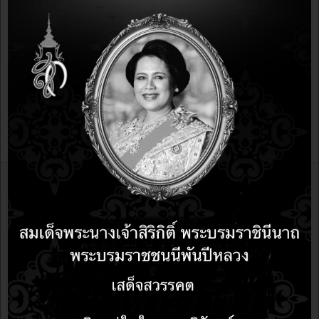
Lixa
พฤ เม.ย.
เขียนโดย
3048
2554
Whitesorrow
อบรม
หน้าที่ 3 จาก 36
DOWNLOAD
เริ่มต้น
ก่อนหน้า
1
2
3
4
5
6
7
8
9
10
ต่อไป
สุดท้าย
หลักสูตรอบรม
บทความ
LibreOffice
mobile
Ubuntu Linux Server
ubuntu Linux
Internet Of Things IoT
Libreoffice
e-learning Moodle LMS
Internet of things
การใช้งาน บอร์ด ESP32 กับ Blockly
การใช้งาน android