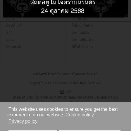
เมนูหลัก
เกี่ยวกับเรา
Home
เราคือใคร
ซอฟต์แวร์
โฆษณากับเรา
ข่าว
ผลงานอบรม
อบรม
ผลงานสัมมนา
Download
ที่ตั้งสำนักงาน
บ.ครีเอชั่นโปรจำกัด นิตยสารโอเพนซอร์สทูเดย์
Copyright 2015 © Creation Pro ALL Right Reserved.
RSS
บริษัท ครีเอชั่น โปร จำกัด เลขที่ 29/335 ซอยบางกระดี่ 35/1 แขวงแสมดำ เขต
บางขุนเทียน กรุงเทพฯ 10150 โทรศัพท์ 08-6304-9545
This website uses cookies to ensure you get the best
experience on our website.
Cookie policy
Privacy policy