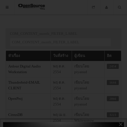
HOME
COM_CONTENT_month_FILTER_LABEL
ซอฟต์แวร์
ข่าว
หัวเรื่อง
วันที่สร้าง
ผู้เขียน
ฮิต
อบรม
Ardour Digital Audio
พฤ ต.ค.
เขียนโดย
2454
Workstation
2554
piyanud
DOWNLOAD
Thunderbrid-EMAIL
พฤ ต.ค.
เขียนโดย
1644
CLIENT
2554
piyanud
HOME
OpenProj
พฤ ต.ค.
เขียนโดย
2866
2554
piyanud
ซอฟต์แวร์
CitrusDB
พฤ เม.ย.
เขียนโดย
3223
2554
Whitesorrow
×
ข่าว