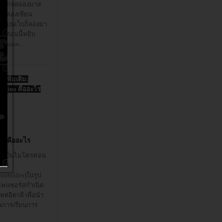
งจากจดจ่องมาส
ด้ลองเขียน
มบนเว็บก็ลองมา
ถึงตอนนี้หยิบ
rduino...
านเพิ่มเติม:
duino คืออะไร
no คืออะไร
o เป็นไมโครคอน
อร์
ontroller)ในรูป
พนซอร์สกำเนิด
ศอิตาลี เพื่อนำ
นการเรียนการ