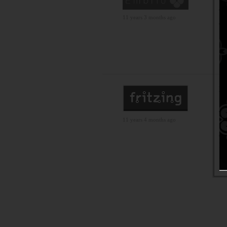
Ar
11 years 3 months ago
em
สำ
เข
ว่
Fr
แล
Ar
11 years 4 months ago
กา
con
Ra