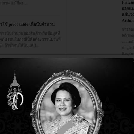
Fritzi
เกรด B มีกี่คน...
ออกแบ
แผ่นวง
Ardui
รใช้ pivot table เพื่อนับจำนวน
การออ
การนับจำนวนของสินค้าหรือข้อมูลที่
ลด์(Shi
ๆกัน เช่นในกรณีนี้คือต้องการนับวันที่
control
an ถ้าซ้ำกันให้นับแค่ 1...
single 
Raspbe
GPIO...
syEDA ซอฟต์แวร์จำลองการ
อ่
ำงานของวงจรและออกแบบ PCB
ตั้ง
yEDA เป็นเครื่องมือฟรี ที่ไม่ต้องติด
11 years 4 months ago
้งก่อนใช้งาน เพราะทำงานได้บนคลา
ติดตั้
์ และออกแบบมาเพื่อประสบการณ์การ
บน Lin
้งาน EDA...
โปรแก
word)
มาถึงตอ
brio เครื่องมือเขียนโปรแกรมให้