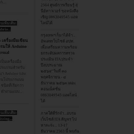
A...
2564 ศูนย์การเรียนรู้ สุ
นีย์ทาวเวอร์ ขอหนังสือ
เชิญ 0863049545 แอด
ไลน์ได้
านเพิ่มเติม:
brio...
กรุงเทพฯ ก็มาได้จ้า...
 เครื่องมือเขียน
อัพเดทเว็บไซต์ อปท.
รมให้ Arduino
เพื่อเตรียมความพร้อม
rsual
ยกระดับผลการตรวจ
ประเมิน ITA ประจำ
เป็นเครื่องมือ
ปีงบประมาณ
ปรแกรมสำหรับ
๒๕๖๔"วันที่ ๓๐
นา Arduino และ
พฤศจิกายน - ๔
ียนโปรแกรแบบ
ธันวาคม ๒๕๖๓ เดอะ
 ชนิดที่เรียกว่า
คอนเน็คชั่น
 ทำงานแบบ...
0863049545 แอดไลน์
ได้
านเพิ่มเติม:
ภาคใต้ที่รักจ๋า...อบรม
itzing...
เว็บไซต์ ITA สัญจร ไป
หาละจ่ะ... 13-17
ธันวาคม 2563 นี้ พบกัน