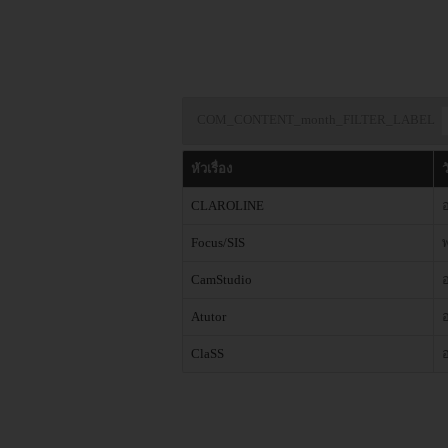
COM_CONTENT_month_FILTER_LABEL
หัวเรื่อง
ว
CLAROLINE
อ
Focus/SIS
พ
CamStudio
อ
Atutor
อ
ClaSS
อ