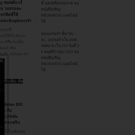
ng ซอฟต์แวร์
ที่ นครศรีธรรมราช ขอ
บ วงจรและ
หนังสือเชิญ
จรพิมพ์ให้
0863049545 แอดไลน์
oและRaspberryPi
ได้
กแบบชี
ขอนแก่นจ๋า พี่มาล่ะ
eld)ให้กับ Micro
จ่ะ...อบรมทำเว็บ อบต.
ler หรือ จะเป็น
เทศบาล เว็บ ITA วันที่ 2-
Board เช่น
6 พฤศจิกายน 2563 ขอ
rryPi ,Arduino ขา
หนังสือเชิญ
×
0863049545 แอดไลน์
ได้
านเพิ่มเติม: ติด
...
ง Arduino IDE
ux กับ
รม (Hello
 ไฟกระพริบ
นนี้ก็ไม่ต้องรอ