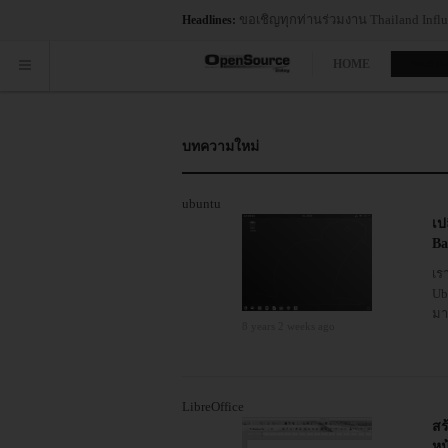
ขอเชิญทุกท่านร่วมงาน Thailand Influe
Headlines:
HOME
ซอฟต์
บทความใหม่
ubuntu
เป
Ba
เร
Ub
มา
8 years 2 weeks ago
LibreOffice
สร
หน