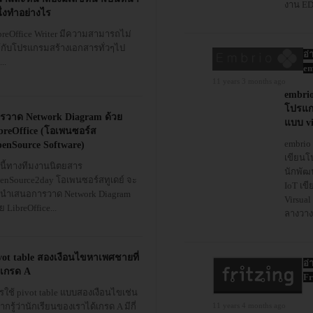
งาน ED
ึ่งทำอย่างไร
breOffice Writer มีความสามารถไม่
้กับโปรแกรมสร้างเอกสารทั่วๆไป
อ่
...
em
11 years 3 months ago
embrio
โปรแก
รวาด Network Diagram ด้วย
แบบ vi
breOffice (โอเพนซอร์ส
embrio 
enSource Software)
เขียนโ
นนี้ทางทีมงานนิตยสาร
นักพัฒ
enSource2day โอเพนซอร์สทูเดย์ จะ
IoT เข
นำเสนอการวาด Network Diagram
Virsual
ย LibreOffice...
ลางวาง
vot table สองเงือนไขหาเพศชายที่
อ่
้เกรด A
Fr
รใช้ pivot table แบบสองเงือนไขเช่น
กรู้ว่านักเรียนของเราได้เกรด A มีกี่
11 years 4 months ago