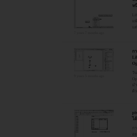
หน
Li
แพ
แต่
7 years 7 months ago
กา
Li
Op
วั
9 years 5 months ago
Op
มำ
ด้ว
pi
ได
กา
อยา