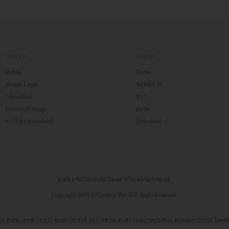
บทความ
เมนูหลัก
mobile
Home
ubuntu Linux
ซอฟต์แวร์
Libreoffice
ข่าว
Internet of things
อบรม
การใช้งาน android
Download
บ.ครีเอชั่นโปรจำกัด นิตยสารโอเพนซอร์สทูเดย์
Copyright 2015 © Creation Pro ALL Right Reserved.
 โปร จำกัด เลขที่ 29/335 ซอยบางกระดี่ 35/1 แขวงแสมดำ เขตบางขุนเทียน กรุงเทพฯ 10150 โทรศ