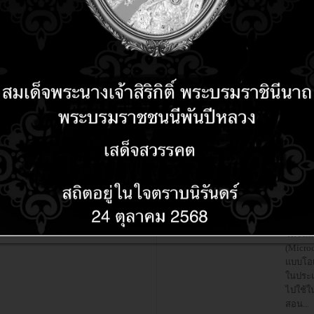
ช้าหลั
duino แบบ virsual
องตอนไ
brio เป็นเครื่องมือเขียนโปรแกรม
โปรแกร
หรับนักพัฒนา Arduino และ IoT
แล้วมา
ียนโปรแกรแบบ Virsual ชนิดที่เรียก
Board A
าลางวาง ทำงานแบบ...
อ่
itzing ซอฟต์แวร์ออกแบบ วงจร
Ar
ะแผ่นวงจรพิมพ์ให้
duioและRaspberryPi
รออกแบบชีลด์(Shield)ให้กับ Micro
11 years 4 months ago
troller หรือ จะเป็น single Board เช่น
Ardui
spberryPi ,Arduino ขา GPIO...
Arduin
โทรนเล
(Microc
แบบโอเ
ในประเท
ไปใช้ใ
สอน...