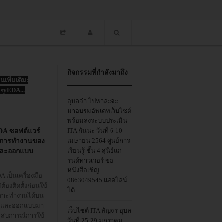
กิจกรรมที่กำลังมาถึง
านเพิ่มเติม:
syEDA...
อุบลจ๋า ไปหาละจ่ะ...
มาอบรมอัพเดทเว็บไซต์
พร้อมลงระบบประเมิน
ITA กันนะ วันที่ 6-10
DA ซอฟต์แวร์
เมษายน 2564 ศูนย์การ
การทำงานของ
เรียนรู้ ชั้น 4 สุนีย์แก
และออกแบบ
รนด์ทาวเวอร์ ขอ
หนังสือเชิญ
 เป็นเครื่องมือ
0863049545 แอดไลน์
ม่ต้องติดตั้งก่อนใช้
ได้
ราะทำงานได้บน
์ และออกแบบมา
เว็บไซต์ ITA สัญจร อุบล
ระสบการณ์การใช้
วันที่ 25-29 มกราคม