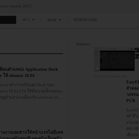
ncer Awards 2023...
แวร์
ข่าว
อบรม
DOWNLOAD
Arduino
อ่
Ea
ลี่ยนตำแหน่ง Application Dock
r ให้ ubuntu 18.04
10 years 5 months ago
EasyE
าจะมาทำการปรับแต่ง Dock ของ
จำลอง
untu 18.04 LTS ให้มีขนาดเล็กลงและ
วงจร
อยู่ด้านลาง เหมือนกับ windows 10...
PCB
EasyEDA
ฟรี ที่ไ
งาน เพ
คลาวด
้างงานเอกสารให้หน้าแรกไม่มีเลข
เพื่อป
้าและหน้าสองมีเลขหน้าเป็นหน้า