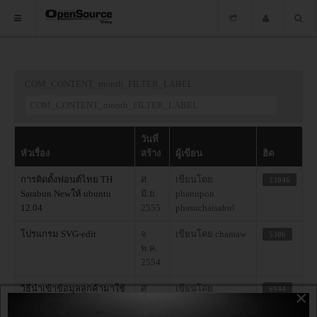
HOME
COM_CONTENT_month_FILTER_LABEL
ซอฟต์แวร์
ข่าว
วันที่
หัวเรื่อง
สร้าง
ผู้เขียน
ฮิต
อบรม
การติดตั้งฟอนต์ไทย TH
ศ
เขียนโดย
23046
DOWNLOAD
Sarabun Newให้ ubuntu
มิ.ย.
phanupon
12.04
2555
phasuchaisakul
โปรแกรม SVG-edit
จ
เขียนโดย chamaw
5386
HOME
พ.ค.
2554
ซอฟต์แวร์
วิธีนำเข้าข้อมูลลูกค้ามาใช้
ศ
เขียนโดย
6944
×
กับVtiger CRM ด้วยไฟล์
มิ.ย.
phanupon
ข่าว
CSV
2555
phasuchaisakul