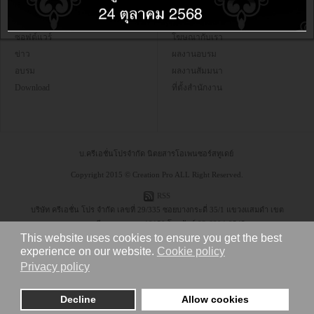
Home
เราคือใคร
ซอฟต์แวร์
โฆษณากับเรา
ข่าว
ผลงานอบรม
อบรม
ผลงานสัมมนา
Download
ที่ตั้งสำนักงาน
บ.ครีเอชั่นโปรจำกัด นิตยสารโอเพนซอร์สทูเดย์
Copyright 2015 © Creation Pro ALL Right Reserved.
RSS
บริษัท ครีเอชั่น โปร จำกัด เลขที่ 29/335 ซอยบางกระดี่ 35/1 แขวงแสมดำ เขต
บางขุนเทียน กรุงเทพฯ 10150 โทรศัพท์ 08-6304-9545
This website uses cookies to ensure you get the best
experience on our website.
Cookie policy
Privacy policy
Decline
Allow cookies