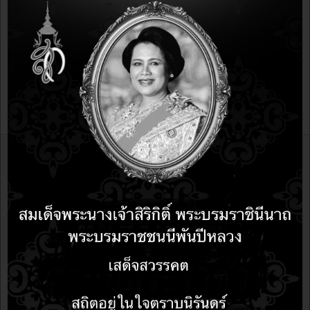
อบรม
หน้าที่ 36 จาก 36
เริ่มต้น
ก่อนหน้า
27
28
29
30
31
32
33
DOWNLOAD
34
35
36
ต่อไป
สุดท้าย
หลักสูตรอบรม
บทความ
LibreOffice
mobile
Ubuntu Linux Server
ubuntu Linux
Internet Of Things IoT
Libreoffice
e-learning Moodle LMS
Internet of things
การใช้งาน บอร์ด ESP32 กับ Blockly
การใช้งาน android
เมนูหลัก
เกี่ยวกับเรา