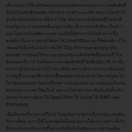
เกี๋ยวข้องการใช้ software ออกแบบแต่ตัวเลขของการละเมิดลิขสิทธิ์
นั้นมันไปหนักที่ ซอฟต์แวร์สำนักงานเพราะและที่สำคัญการไม่เข้าไป
อบรม
ยุ่งเกี่ยวกับภาครัฐของ BSA ทำให้ตาชั่งการละเมิดลิขสิทธิ์ไปหนักที่
ภาครัฐส่วน ภาคเอกชนนั้นสองสามปีมานี้เขาเกรงกลัวที่จะเป็นข่าว
DOWNLOAD
และไม่อยากเป็นคดีความ หลายบริษัทได้ทำการแก้ไขด้วยการซื้อ
ซอฟต์แวร์และบางส่วนก็หันมาใช้ LiberOffice และใช้ซอฟต์แวร์โอ
เพนซอร์สอื่นๆกันไปแล้ว เช่นใช้ 7Zip ทำการถอด winzip หรือ
winrar การปล่อยให้หน่วยงานของรัฐละเมิดลิขสิทธิ์สูงแบบนี้ ก็ไม่
ต้องแปลกใจว่าทำไมจึงลดการละเมิดลิขสิทธิ์ได้เพียงปีละ 1% เท่านั้น
การเอาหูไปนาเอาตาไปไร่ ของ BSA เพราะกลัวว่าหากเอาจริงเอาจัง
ภาครัฐขึ้นมาแทนที่จะหันไปซื้อซอฟต์แวร์แต่กลับทำให้ภาครัฐหันไป
ใช้ OpenSource กันมากขึ้นเพราะปัจจุบันมีหน่วยงานต้นแบบโอเพน
ซอร์สอย่าง สวทช ให้ดูเป็นตัวอย่างว่าได้ลดการละเมิดลิขสิทธิืลงไป
อย่างมากเพราะหันมาใช้ OpenOffice ใช้ Linux ใช้ GIMP แทน
Photoshop
เมื่อเป็นเช่นนี้หากการที่ไม่เข้าไปยุ่งกับภาครัฐช่วงนี้ภาครัฐเองคงต้อง
รีบวางพื้นฐานการใช้โอเพนซอร์สในหน่วยงานให้มาก ๆ เพราะถึงวัน
ที่พวกเขาเอาจริงเอาจังขึ้นมาจะรับมือกันไม่ทันและเราอาจจะต้อง