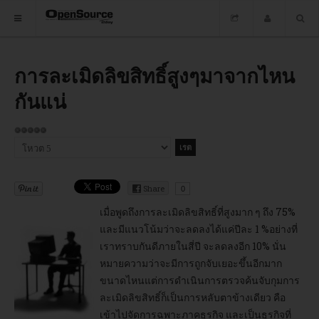
HOME
การละเมิดลิขสิทธิ์สูงๆมาจากไหน
กันแน่
ซอฟต์แวร์
ข่าว
ให้
เรต
กรุณา
อบรม
สมาชิก:
ให้
5
/
5
คะแนน
DOWNLOAD
Share
0
เมื่อพูดถึงการละเมิดลิขสิทธิ์ที่สูงมาก ๆ ถึง 75%
และมีแนวโน้มว่าจะลดลงได้แค่ปีละ 1 %อย่างที่
HOME
เราทราบกันดีภายในสี่ปี จะลดลงอีก 10% นั่น
หมายความว่าจะมีการถูกจับเยอะขึ้นอีกมาก
ซอฟต์แวร์
ขนาดไหนแต่การดำเนินการตรวจค้นจับกุมการ
ละเมิดลิขสิทธิ์ก็เป็นการหลับตาข้างเดียว คือ
เข้าไปจัดการฉพาะภาคธุรกิจ และเป็นธุรกิจที่
ข่าว