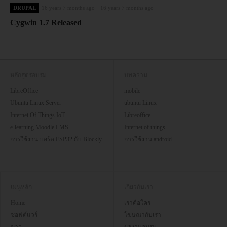
DRUPAL
16 years 7 months ago
16 years 7 months ago
Cygwin 1.7 Released
หลักสูตรอบรม
บทความ
LibreOffice
mobile
Ubuntu Linux Server
ubuntu Linux
Internet Of Things IoT
Libreoffice
e-learning Moodle LMS
Internet of things
การใช้งาน บอร์ด ESP32 กับ Blockly
การใช้งาน android
เมนูหลัก
เกี่ยวกับเรา
Home
เราคือใคร
ซอฟต์แวร์
โฆษณากับเรา