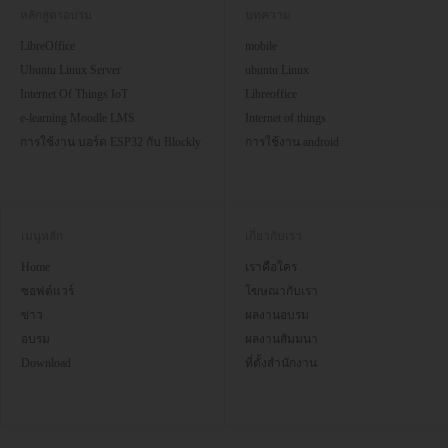
หลักสูตรอบรม
บทความ
LibreOffice
mobile
Ubuntu Linux Server
ubuntu Linux
Internet Of Things IoT
Libreoffice
e-learning Moodle LMS
Internet of things
การใช้งาน บอร์ด ESP32 กับ Blockly
การใช้งาน android
เมนูหลัก
เกี่ยวกับเรา
Home
เราคือใคร
ซอฟต์แวร์
โฆษณากับเรา
ข่าว
ผลงานอบรม
อบรม
ผลงานสัมมนา
Download
ที่ตั้งสำนักงาน