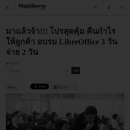
HOME
มาแล้วจ้า!!! โปรสุดคุ้ม คืนกำไร
ให้ลูกค้า อบรม LibreOffice 3 วัน
ซอฟต์แวร์
จ่าย 2 วัน
ข่าว
ให้
อบรม
เรต
กรุณา
สมาชิก:
ให้
1
/
5
DOWNLOAD
คะแนน
Share
0
HOME
ซอฟต์แวร์
ข่าว