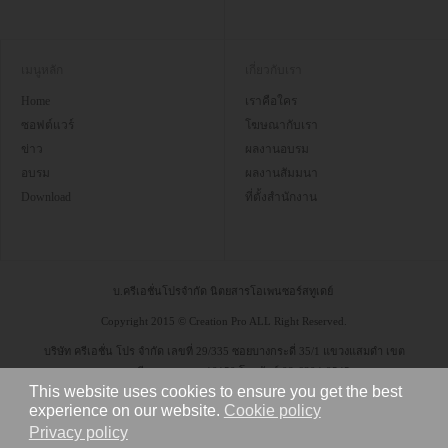
เมนูหลัก
เกี่ยวกับเรา
Home
เราคือใคร
ซอฟต์แวร์
โฆษณากับเรา
ข่าว
ผลงานอบรม
อบรม
ผลงานสัมมนา
Download
ที่ตั้งสำนักงาน
บ.ครีเอชั่นโปรจำกัด นิตยสารโอเพนซอร์สทูเดย์
Copyright 2015 © Creation Pro ALL Right Reserved.
บริษัท ครีเอชั่น โปร จำกัด เลขที่ 29/335 ซอยบางกระดี่ 35/1 แขวงแสมดำ เขต
บางขุนเทียน กรุงเทพฯ 10150 โทรศัพท์ 08-6304-9545
This website uses cookies to ensure you get the best
experience on our website.
Cookie policy
Privacy policy