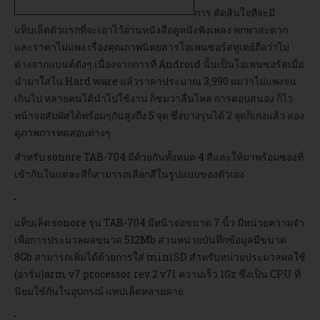
การ ตัดสินใจที่จะมี
แท็บเล็ตตัวแรกที่จะเอาไว้อ่านหนังสือดูหนังฟังเพลง พกพาสะดวก
อบรม
และราคาไม่แพง เรื่องคุณภาพนิตยสารโอเพนซอร์สทูเดย์ถือว่าไม่
ต่างจากแบนด์ดังๆ เนื่องจากการที่ Android นั้นเป็นโอเพนซอร์สเมื่อ
DOWNLOAD
นำมาใส่ใน Hard ware แล้วราคาประมาณ 3,990 ผมว่าไม่แพงจน
เกินไป หลายคนได้นำไปใช้งาน ก็ชมว่าลื่นไหล การตอบสนอง ก็ไว
หน้าจอสัมผัสได้พร้อมๆกันสูงถึง 5 จุด ซึ่งบางรุ่นได้ 2 จุดก็เก่งแล้ว ลอง
ดูภาพการทดสอบต่างๆ
สำหรับ sonore TAB-704 มีด้วยกันทั้งหมด 4 สีและให้มาพร้อมซองที่
เข้ากันในแต่ละสีก็สามารถเลือกสีในรูปแบบของตัวเอง
แท็บเล็ต sonore รุ่น TAB-704 มีหน้าจอขนาด 7 นิ้ว มีหน่วยความจำ
เพื่อการประมวลผลขนาด 512Mb ส่วนหน่วยบันทึกข้อมูลมีขนาด
8Gb สามารถเพิ่มได้ด้วยการใส่ miniSD สำหรับหน่วยประมวลผลใช้
(อาร์ม)arm v7 processor rev 2 v7l ความเร็ว 1Gz ซึ่งเป็น CPU ที่
นิยมใช้กันในอุปกรณ์ แทปเล็ตหลายค่าย