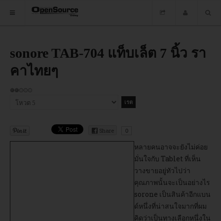
HOME
sonore TAB-704 แท็บเล็ต 7 นิ้ว รา
คาไทยๆ
ซอฟต์แวร์
ข่าว
ให้
เรต
กรุณา
อบรม
สมาชิก:
ให้
2
/
5
คะแนน
DOWNLOAD
Share
0
หลายคนอาจจะยังไม่ค่อย
มั่นใจกับ Tablet ที่เห็น
HOME
วางขายอยู่ทัวไปว่า
คุณภาพนั้นจะเป็นอย่างไร
ซอฟต์แวร์
sorone เป็นสินค้าอีกแบน
ด์หนึ่งที่น่าสนใจมากที่ผม
คิดว่าเป็นทางเลือกหนึ่งใน
ข่าว