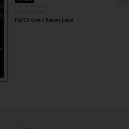
SECURITY
14 years 9 months ago
14 years 9 months ago
PuTTY-Secure Remote Login